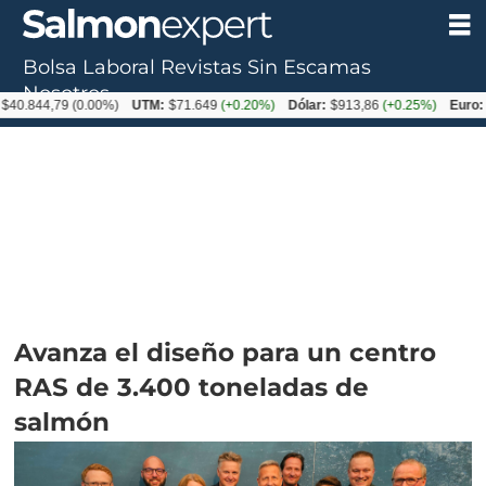
Bolsa Laboral
Revistas
Sin Escamas
Nosotros
4,79
(0.00%)
UTM:
$71.649
(+0.20%)
Dólar:
$913,86
(+0.25%)
Euro:
$1053,
Avanza el diseño para un centro
RAS de 3.400 toneladas de
salmón