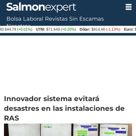
Bolsa Laboral
Revistas
Sin Escamas
Nosotros
79
(+0.01%)
UTM:
$71.649
(+0.20%)
Dólar:
$914,46
(-1.13%)
Euro:
$1054,0
Innovador sistema evitará
desastres en las instalaciones de
RAS