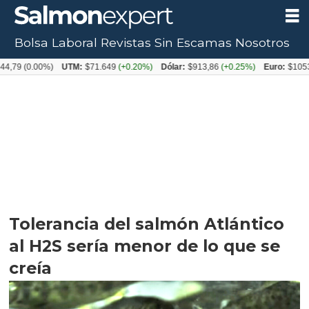
Bolsa Laboral
Revistas
Sin Escamas
Nosotros
0.00%)
UTM:
$71.649
(+0.20%)
Dólar:
$913,86
(+0.25%)
Euro:
$1053,08
(-0
Tolerancia del salmón Atlántico
al H2S sería menor de lo que se
creía