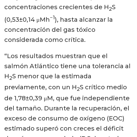
concentraciones crecientes de H
S
2
−1
(0,53±0,14 μMh
), hasta alcanzar la
concentración del gas tóxico
considerada como crítica.
“Los resultados muestran que el
salmón Atlántico tiene una tolerancia al
H
S menor que la estimada
2
previamente, con un H
S crítico medio
2
de 1,78±0,39 μM, que fue independiente
del tamaño. Durante la recuperación, el
exceso de consumo de oxígeno (EOC)
estimado superó con creces el déficit