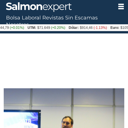
Bolsa Laboral
Revistas
Sin Escamas
Nosotros
+0.01%)
UTM:
$71.649
(+0.20%)
Dólar:
$914,46
(-1.13%)
Euro:
$1054,01
(-