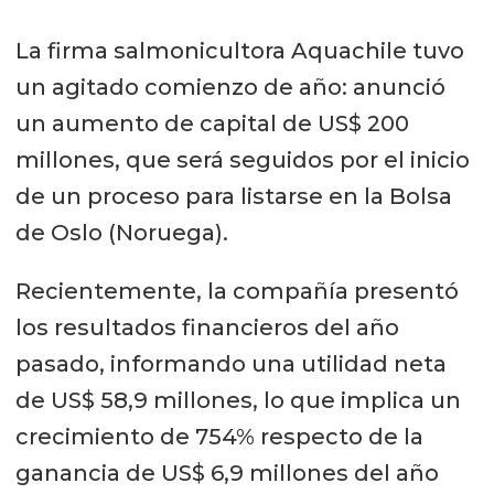
valor del salmón Atlántico subió 21%,
La firma salmonicultora Aquachile tuvo
en tanto para la trucha y el salmón
un agitado comienzo de año: anunció
coho los precios subieron 16%. De
un aumento de capital de US$ 200
acuerdo con lo informado desde
millones, que será seguidos por el inicio
Salmonchile, el aumento de precios
de un proceso para listarse en la Bolsa
de mercado responde a:
de Oslo (Noruega).
Los buenos fundamentos de
Recientemente, la compañía presentó
demanda mundial por salmón.
los resultados financieros del año
Una mejor valorización relativa
pasado, informando una utilidad neta
entre el salmón chileno y el de
de US$ 58,9 millones, lo que implica un
otros orígenes en los mercados
crecimiento de 754% respecto de la
de destino.
ganancia de US$ 6,9 millones del año