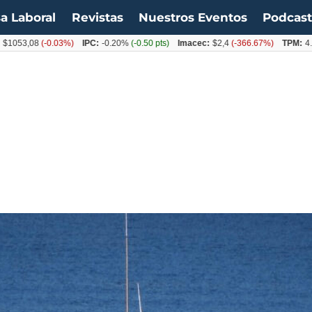
a Laboral
Revistas
Nuestros Eventos
Podcas
,08
(-0.03%)
IPC:
-0.20%
(-0.50 pts)
Imacec:
$2,4
(-366.67%)
TPM:
4.50%
(0