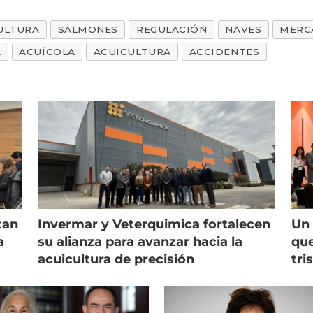
ULTURA
SALMONES
REGULACIÓN
NAVES
MERC
A
ACUÍCOLA
ACUICULTURA
ACCIDENTES
tan
Invermar y Veterquimica fortalecen
Un 
a
su alianza para avanzar hacia la
que
acuicultura de precisión
tri