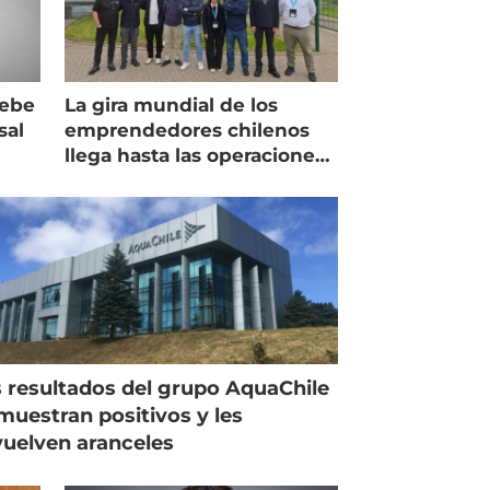
debe
La gira mundial de los
sal
emprendedores chilenos
llega hasta las operaciones
de Mowi en Escocia
 resultados del grupo AquaChile
muestran positivos y les
uelven aranceles