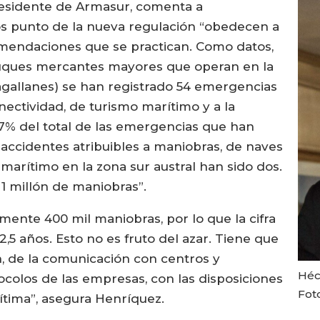
residente de Armasur, comenta a
s punto de la nueva regulación “obedecen a
mendaciones que se practican. Como datos,
 buques mercantes mayores que operan en la
agallanes) se han registrado 54 emergencias
nectividad, de turismo marítimo y a la
 7% del total de las emergencias que han
s accidentes atribuibles a maniobras, de naves
arítimo en la zona sur austral han sido dos.
a 1 millón de maniobras”.
mente 400 mil maniobras, por lo que la cifra
 2,5 años. Esto no es fruto del azar. Tiene que
n, de la comunicación con centros y
Héc
ocolos de las empresas, con las disposiciones
Fot
ítima”, asegura Henríquez.