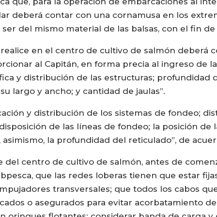
ica que, para la operación de embarcaciones al inter
tular deberá contar con una cornamusa en los extrem
e ser del mismo material de las balsas, con el fin de
 realice en el centro de cultivo de salmón deberá c
rcionar al Capitán, en forma precia al ingreso de l
ica y distribución de las estructuras; profundidad
u largo y ancho; y cantidad de jaulas”.
cación y distribución de los sistemas de fondeo; d
 disposición de las líneas de fondeo; la posición de 
ar, asimismo, la profundidad del reticulado”, de acu
e del centro de cultivo de salmón, antes de comen
esca, que las redes loberas tienen que estar fijas 
mpujadores transversales; que todos los cabos que 
acados o asegurados para evitar acorbatamiento de l
sin orinques flotantes; considerar banda de carga y 