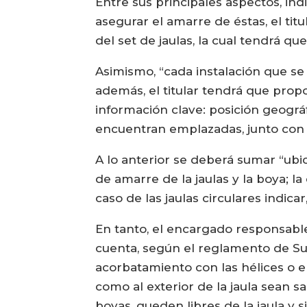
Entre sus principales aspectos, ind
asegurar el amarre de éstas, el ti
del set de jaulas, la cual tendrá qu
Asimismo, “cada instalación que se
además, el titular tendrá que propo
información clave: posición geográf
encuentran emplazadas, junto con s
A lo anterior se deberá sumar “ubi
de amarre de la jaulas y la boya; la
caso de las jaulas circulares indic
En tanto, el encargado responsabl
cuenta, según el reglamento de Subp
acorbatamiento con las hélices o e
como al exterior de la jaula sean s
boyas, queden libres de la jaula y 