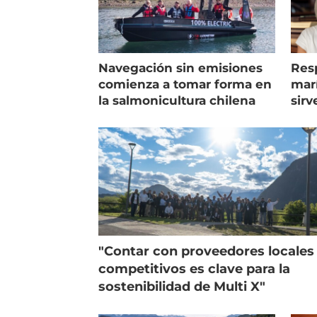
Navegación sin emisiones
Res
comienza a tomar forma en
marí
la salmonicultura chilena
sirv
entr
"Contar con proveedores locales
competitivos es clave para la
sostenibilidad de Multi X"