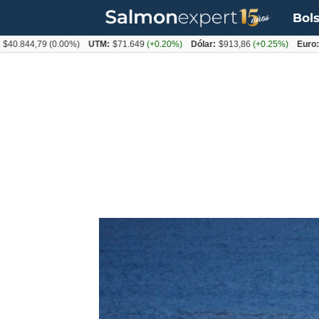
Bols
44,79
(0.00%)
UTM:
$71.649
(+0.20%)
Dólar:
$913,86
(+0.25%)
Euro:
$1053