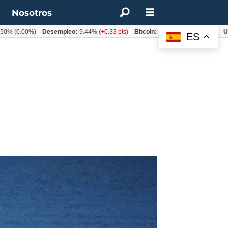
t
Nosotros
.00%)
Desempleo:
9.44%
(+0.33 pts)
Bitcoin:
$64.600,08
(+2.93%)
UF:
$40
ES