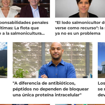
ponsabilidades penales
"El lodo salmonicultor 
timas: La flota que
verse como recurso": la 
e a la salmonicultura
ya no es un problema
ega su visión
"A diferencia de antibióticos,
Los
péptidos no dependen de bloquear
se 
una única proteína intracelular"
dev