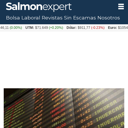
Bolsa Laboral
Revistas
Sin Escamas
Nosotros
0.00%)
UTM:
$71.649
(+0.20%)
Dólar:
$911,77
(-0.23%)
Euro:
$1054,31
(+0