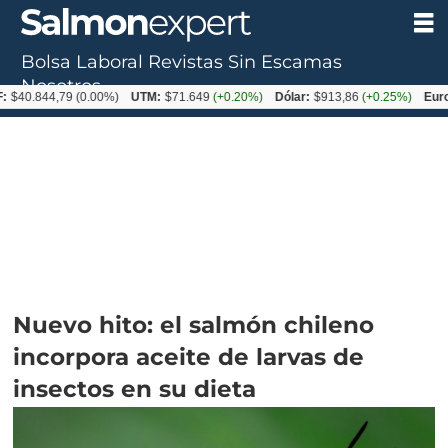
Bolsa Laboral
Revistas
Sin Escamas
Nosotros
44,79
(0.00%)
UTM:
$71.649
(+0.20%)
Dólar:
$913,86
(+0.25%)
Euro:
$1053
Nuevo hito: el salmón chileno
incorpora aceite de larvas de
insectos en su dieta