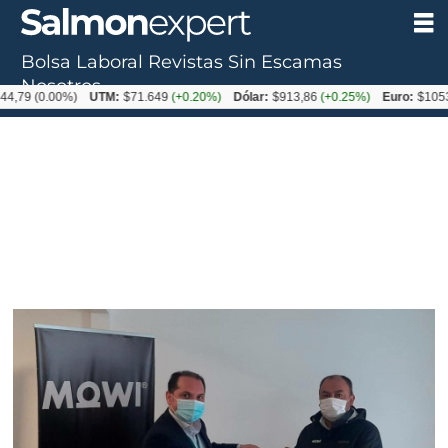
Bolsa Laboral
Revistas
Sin Escamas
Nosotros
0.00%)
UTM:
$71.649
(+0.20%)
Dólar:
$913,86
(+0.25%)
Euro:
$1053,08
(-0