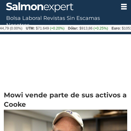
Bolsa Laboral
Revistas
Sin Escamas
Nosotros
.00%)
UTM:
$71.649
(+0.20%)
Dólar:
$913,86
(+0.25%)
Euro:
$1053,08
(-0.
Mowi vende parte de sus activos a
Cooke