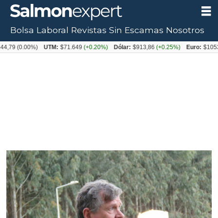
Bolsa Laboral
Revistas
Sin Escamas
Nosotros
0.00%)
UTM:
$71.649
(+0.20%)
Dólar:
$913,86
(+0.25%)
Euro:
$1053,08
(-