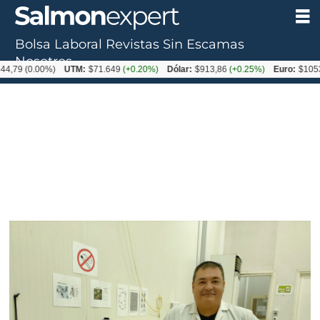
Bolsa Laboral
Revistas
Sin Escamas
Nosotros
0.00%)
UTM:
$71.649
(+0.20%)
Dólar:
$913,86
(+0.25%)
Euro:
$1053,08
(-0