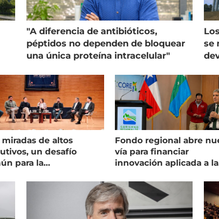
"A diferencia de antibióticos,
Los
péptidos no dependen de bloquear
se 
una única proteína intracelular"
dev
 miradas de altos
Fondo regional abre nu
utivos, un desafío
vía para financiar
ún para la
innovación aplicada a la
onicultura chilena
salmonicultura