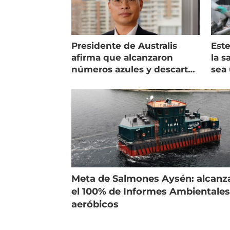
Presidente de Australis
Este
afirma que alcanzaron
la s
números azules y descarta
sea 
vender la empresa
más
Meta de Salmones Aysén: alcanz
el 100% de Informes Ambientale
aeróbicos