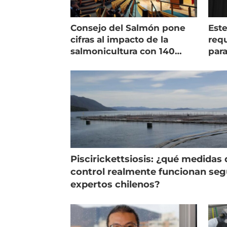
Consejo del Salmón pone
Est
cifras al impacto de la
requ
salmonicultura con 140
para
indicadores
pec
Piscirickettsiosis: ¿qué medidas 
control realmente funcionan se
expertos chilenos?