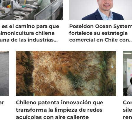
 es el camino para que
Poseidon Ocean Syste
almonicultura chilena
fortalece su estrategia
una de las industrias
comercial en Chile con
 seguras
nuevo gerente
ar
Chileno patenta innovación que
Con
s
transforma la limpieza de redes
sil
acuícolas con aire caliente
ren