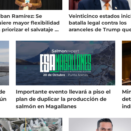
eban Ramírez: Se
Veinticinco estados inic
iere mayor flexibilidad
batalla legal contra los
 priorizar el salvataje de
aranceles de Trump qu
es
golpean al salmón
de
Importante evento llevará a piso el
Min
gún
plan de duplicar la producción de
det
salmón en Magallanes
ind