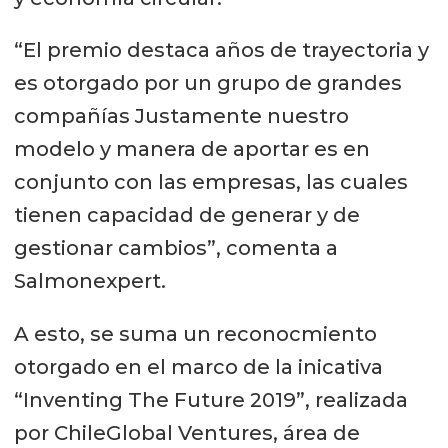
volumen de producción y
profundizar las pruebas de inclusión
“El premio destaca años de trayectoria y
de sus productos en dietas de
es otorgado por un grupo de grandes
algunos productores. En base a la
compañías Justamente nuestro
negociación actual de contratos, el
modelo y manera de aportar es en
objetivo de ventas de 2020 alcanza
conjunto con las empresas, las cuales
US$ 1 millón.
tienen capacidad de generar y de
gestionar cambios”, comenta a
Salmonexpert.
A esto, se suma un reconocmiento
otorgado en el marco de la inicativa
“Inventing The Future 2019”, realizada
por ChileGlobal Ventures, área de