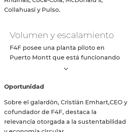
Collahuasi y Pulso.
Volumen y escalamiento
F4F posee una planta piloto en
Puerto Montt que está funcionando
a su capacidad máxima. A esto, se
suma la reciente puesta en marcha
Oportunidad
de un centro escalable a nivel
industrial en Talca, donde ya
Sobre el galardón, Cristián Emhart,CEO y
comenzaron el primer cultivo de
cofundador de F4F, destaca la
mosca soldado. Para este año,
relevancia otorgada a la sustentabilidad
desde la firma esperan aumentar el
y economía circular.