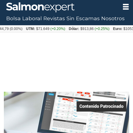
Bolsa Laboral
Revistas
Sin Escamas
Nosotros
0.00%)
UTM:
$71.649
(+0.20%)
Dólar:
$913,86
(+0.25%)
Euro:
$1053,08
(-0