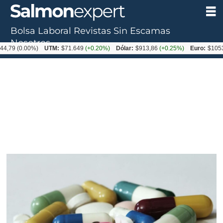
Bolsa Laboral
Revistas
Sin Escamas
Nosotros
.00%)
UTM:
$71.649
(+0.20%)
Dólar:
$913,86
(+0.25%)
Euro:
$1053,08
(-0