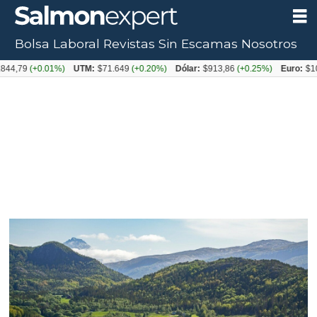
Bolsa Laboral
Revistas
Sin Escamas
Nosotros
+0.01%)
UTM:
$71.649
(+0.20%)
Dólar:
$913,86
(+0.25%)
Euro:
$1053,08
(