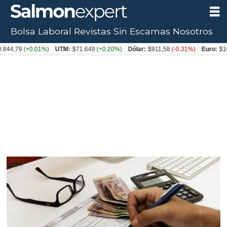
Bolsa Laboral
Revistas
Sin Escamas
Nosotros
9
(+0.01%)
UTM:
$71.649
(+0.20%)
Dólar:
$911,58
(-0.31%)
Euro:
$1053,08