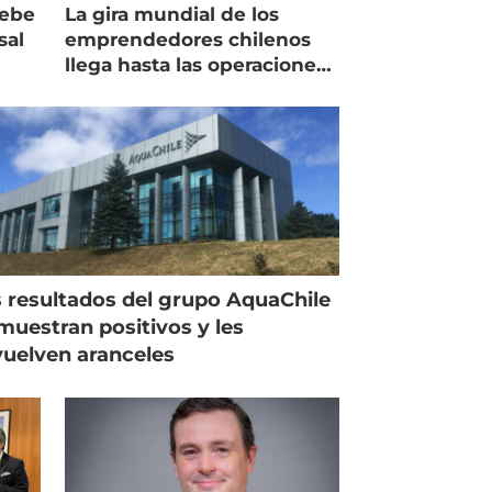
debe
La gira mundial de los
sal
emprendedores chilenos
llega hasta las operaciones
de Mowi en Escocia
 resultados del grupo AquaChile
muestran positivos y les
uelven aranceles