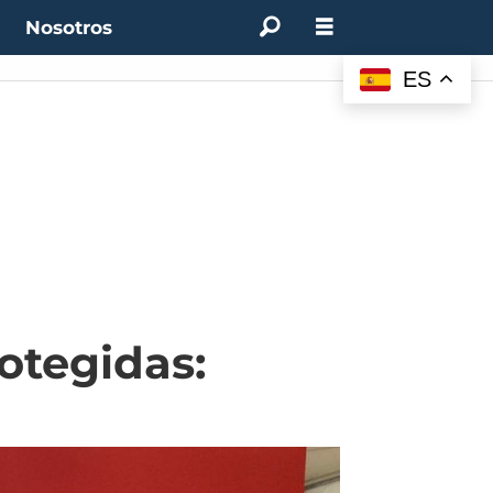
t
Nosotros
:
4.50%
(0.00%)
Desempleo:
9.44%
(+0.33 pts)
Bitcoin:
$64.600,08
(+2.93%)
ES
otegidas: