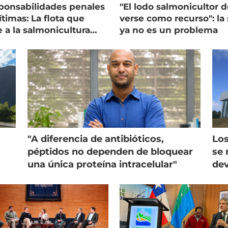
ponsabilidades penales
"El lodo salmonicultor 
timas: La flota que
verse como recurso": la 
e a la salmonicultura
ya no es un problema
ega su visión
"A diferencia de antibióticos,
Los
péptidos no dependen de bloquear
se 
una única proteína intracelular"
dev