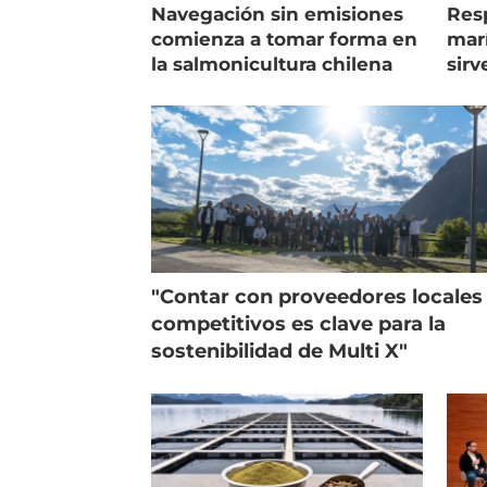
Navegación sin emisiones
Res
comienza a tomar forma en
marí
la salmonicultura chilena
sirv
entr
"Contar con proveedores locales
competitivos es clave para la
sostenibilidad de Multi X"