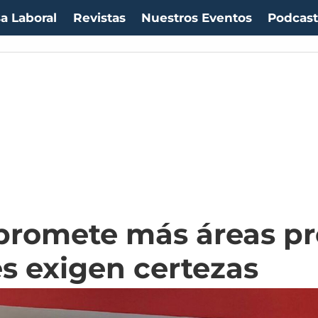
a Laboral
Revistas
Nuestros Eventos
Podcas
uro:
$1053,08
(-0.03%)
IPC:
-0.20%
(-0.50 pts)
Imacec:
$2,4
(-366.67%)
TPM
romete más áreas pr
s exigen certezas