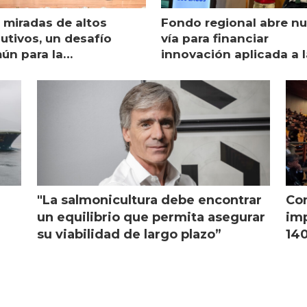
 miradas de altos
Fondo regional abre n
utivos, un desafío
vía para financiar
ún para la
innovación aplicada a l
monicultura chilena
salmonicultura
"La salmonicultura debe encontrar
Con
l
un equilibrio que permita asegurar
imp
su viabilidad de largo plazo”
140