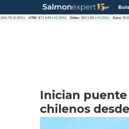
Bol
9
(0.00%)
UTM:
$71.649
(+0.20%)
Dólar:
$913,86
(+0.25%)
Euro:
$1053,08
(
Inician puente
chilenos desde