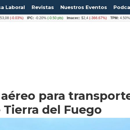
sa Laboral
Revistas
Nuestros Eventos
Podca
-0.03%)
IPC:
-0.20%
(-0.50 pts)
Imacec:
$2,4
(-366.67%)
TPM:
4.50%
(0.00
 aéreo para transpor
 Tierra del Fuego