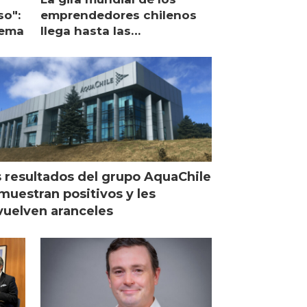
so":
emprendedores chilenos
lema
llega hasta las
operaciones de Mowi en
Escocia
 resultados del grupo AquaChile
muestran positivos y les
uelven aranceles