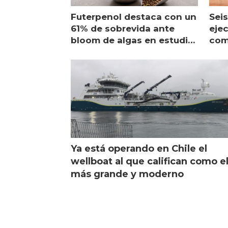
Futerpenol destaca con un
Seis
61% de sobrevida ante
ejec
bloom de algas en estudio
com
de campo
sal
Ya está operando en Chile el
wellboat al que califican como e
más grande y moderno