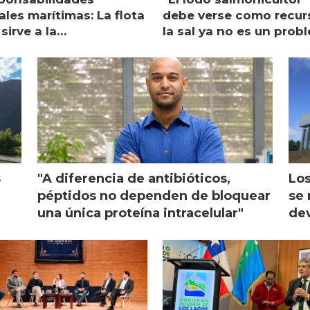
les marítimas: La flota
debe verse como recur
sirve a la
la sal ya no es un prob
monicultura entrega su
ón
s
"A diferencia de antibióticos,
Los
péptidos no dependen de bloquear
se 
una única proteína intracelular"
dev