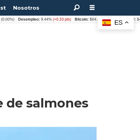
st
Nosotros
%)
Desempleo:
9.44%
(+0.33 pts)
Bitcoin:
$64.600,08
(+2.93%)
UF:
$40.844
ES
te de salmones