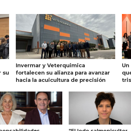
Invermar y Veterquimica
Un 
r su
fortalecen su alianza para avanzar
que
hacia la acuicultura de precisión
tri
ponsabilidades
"El lodo salmonicultor