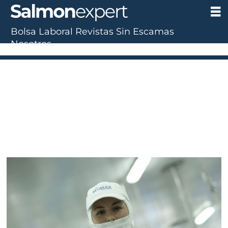
Bolsa Laboral
Revistas
Sin Escamas
Nosotros