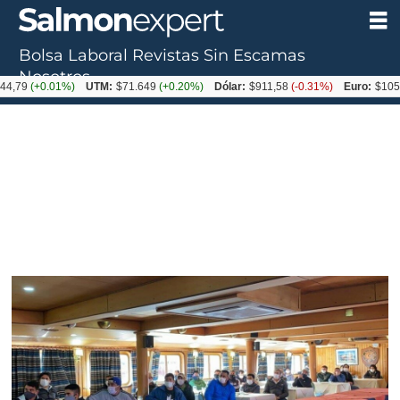
Bolsa Laboral
Revistas
Sin Escamas
Nosotros
+0.01%)
UTM:
$71.649
(+0.20%)
Dólar:
$911,58
(-0.31%)
Euro:
$1053,36
(-