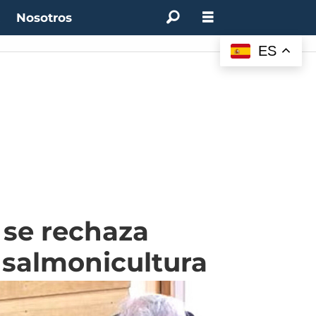
t
Nosotros
0%
(0.00%)
Desempleo:
9.44%
(+0.33 pts)
Bitcoin:
$62.760,11
(-1.74%)
UF:
ES
 se rechaza
 salmonicultura