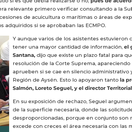
cutió si es que debía realizarse o no,
pues de acuerdo
ra relevante primero verificar consultando a la Su
esiones de acuicultura o marítimas o áreas de exp
os adquiridos si se aprobaban las ECMPO.
Y aunque varios de los asistentes estuvieron
tener una mayor cantidad de información,
el
Santana,
dijo que existe un plazo fatal para q
resolución de la Corte Suprema, apareciendo 
aprueben si se cae en silencio administrativo 
Región de Aysén. Esto lo apoyaron tanto
la p
Salmón, Loreto Seguel, y el director Territor
En su exposición de rechazo, Seguel argument
de la superficie necesaria, donde las solici
desproporcionadas, porque en conjunto son m
excede con creces el área necesaria con las 