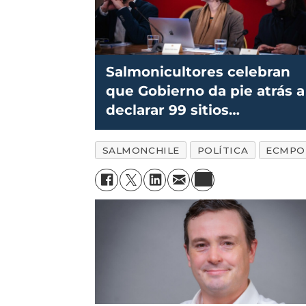
Salmonicultores celebran
que Gobierno da pie atrás a
declarar 99 sitios
prioritarios… pero
mantienen alerta
SALMONCHILE
POLÍTICA
ECMPO