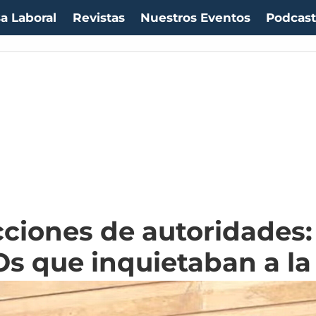
a Laboral
Revistas
Nuestros Eventos
Podcas
1054,01
(-0.99%)
IPC:
-0.20%
(-0.50 pts)
Imacec:
$2,4
(-366.67%)
TPM:
4.5
ciones de autoridades:
s que inquietaban a la