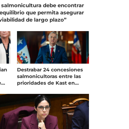
 salmonicultura debe encontrar
equilibrio que permita asegurar
viabilidad de largo plazo”
ian
Destrabar 24 concesiones
salmonicultoras entre las
e
prioridades de Kast en
Magallanes