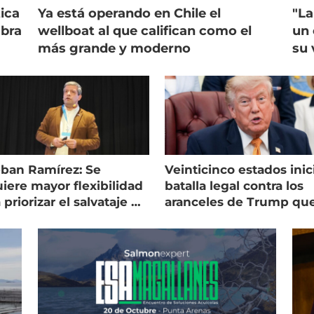
ica
Ya está operando en Chile el
"La
mbra
wellboat al que califican como el
un 
más grande y moderno
su 
eban Ramírez: Se
Veinticinco estados inic
iere mayor flexibilidad
batalla legal contra los
 priorizar el salvataje de
aranceles de Trump qu
es
golpean al salmón