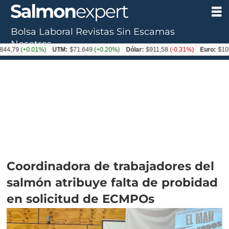
Bolsa Laboral
Revistas
Sin Escamas
Nosotros
+0.01%)
UTM:
$71.649
(+0.20%)
Dólar:
$911,58
(-0.31%)
Euro:
$1053,36
(-
Coordinadora de trabajadores del
salmón atribuye falta de probidad
en solicitud de ECMPOs