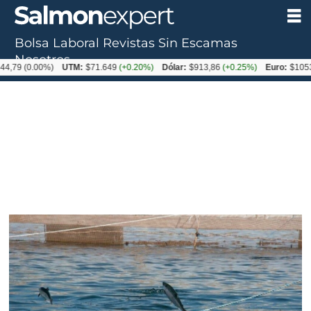
Bolsa Laboral
Revistas
Sin Escamas
Nosotros
0.00%)
UTM:
$71.649
(+0.20%)
Dólar:
$913,86
(+0.25%)
Euro:
$1053,08
(-0