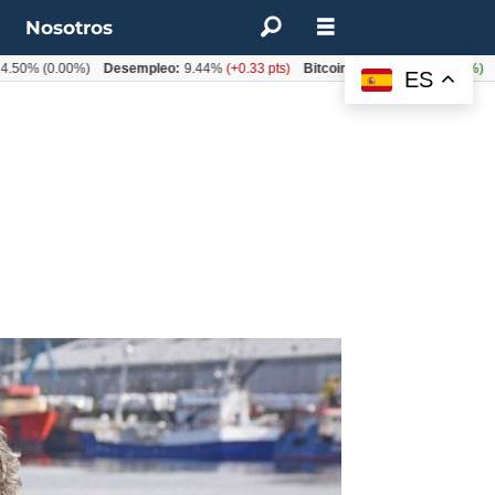
t
Nosotros
(0.00%)
Desempleo:
9.44%
(+0.33 pts)
Bitcoin:
$64.600,08
(+2.93%)
UF:
$4
ES