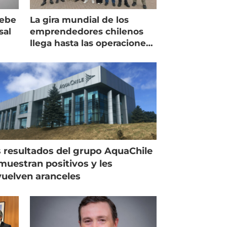
debe
La gira mundial de los
sal
emprendedores chilenos
llega hasta las operaciones
de Mowi en Escocia
 resultados del grupo AquaChile
muestran positivos y les
uelven aranceles