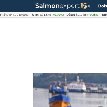
Bols
844,79
(0.00%)
UTM:
$71.649
(+0.20%)
Dólar:
$913,86
(+0.25%)
Euro:
$105