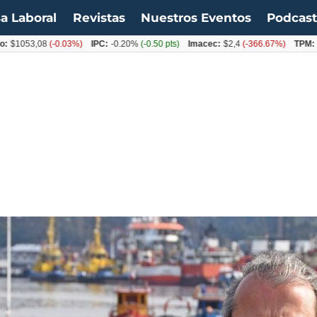
a Laboral
Revistas
Nuestros Eventos
Podcas
3,08
(-0.03%)
IPC:
-0.20%
(-0.50 pts)
Imacec:
$2,4
(-366.67%)
TPM:
4.50%