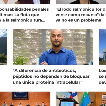
ponsabilidades penales
"El lodo salmonicultor 
timas: La flota que
verse como recurso": la 
e a la salmonicultura
ya no es un problema
ega su visión
"A diferencia de antibióticos,
Los
péptidos no dependen de bloquear
se 
una única proteína intracelular"
dev