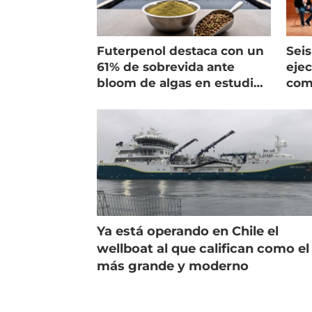
Futerpenol destaca con un
Seis
61% de sobrevida ante
ejec
bloom de algas en estudio
com
de campo
salm
Ya está operando en Chile el
wellboat al que califican como el
más grande y moderno