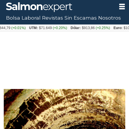
Bolsa Laboral
Revistas
Sin Escamas
Nosotros
(+0.01%)
UTM:
$71.649
(+0.20%)
Dólar:
$913,86
(+0.25%)
Euro:
$1053,08