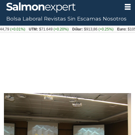
Bolsa Laboral
Revistas
Sin Escamas
Nosotros
.01%)
UTM:
$71.649
(+0.20%)
Dólar:
$913,86
(+0.25%)
Euro:
$1053,08
(-0.