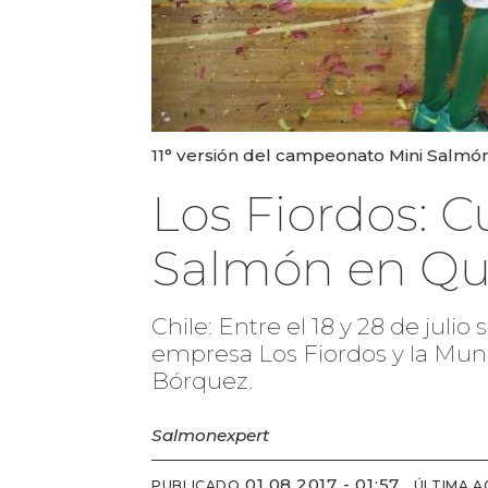
11° versión del campeonato Mini Salmón
Los Fiordos: 
Salmón en Qu
Chile: Entre el 18 y 28 de juli
empresa Los Fiordos y la Muni
Bórquez.
Salmonexpert
01.08.2017 - 01:57
PUBLICADO
ÚLTIMA A