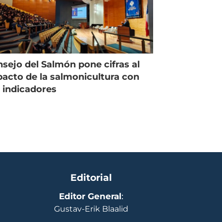
sejo del Salmón pone cifras al
acto de la salmonicultura con
 indicadores
Editorial
Editor General
:
Gustav-Erik Blaalid