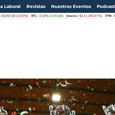
a Laboral
Revistas
Nuestros Eventos
Podcas
,08
(-0.03%)
IPC:
-0.20%
(-0.50 pts)
Imacec:
$2,4
(-366.67%)
TPM:
4.50%
(