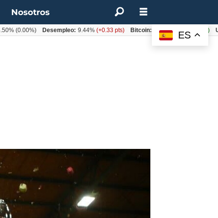
t
Nosotros
0.00%)
Desempleo:
9.44%
(+0.33 pts)
Bitcoin:
$64.600,08
(+2.93%)
UF:
$40
ES