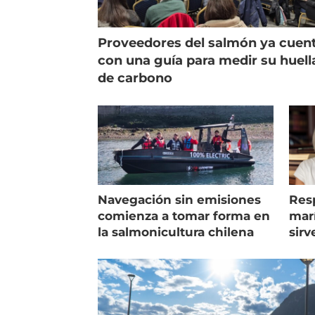
Proveedores del salmón ya cuen
con una guía para medir su huell
de carbono
Navegación sin emisiones
Res
comienza a tomar forma en
marí
la salmonicultura chilena
sirv
entr