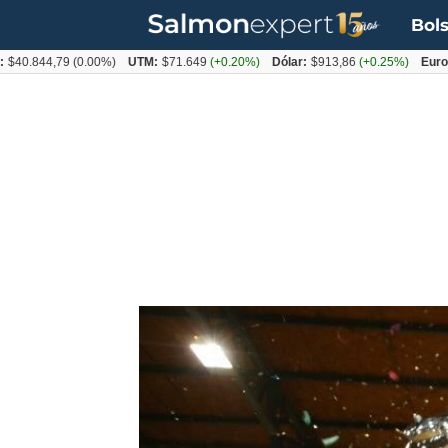
Bols
44,79
(0.00%)
UTM:
$71.649
(+0.20%)
Dólar:
$913,86
(+0.25%)
Euro:
$1053