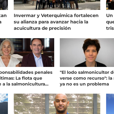
tan
Invermar y Veterquimica fortalecen
Un 
a
su alianza para avanzar hacia la
que
acuicultura de precisión
tri
ponsabilidades penales
"El lodo salmonicultor 
timas: La flota que
verse como recurso": la 
e a la salmonicultura
ya no es un problema
ega su visión