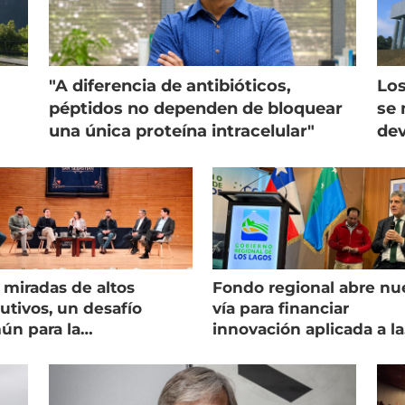
"A diferencia de antibióticos,
Los
péptidos no dependen de bloquear
se 
una única proteína intracelular"
dev
 miradas de altos
Fondo regional abre nu
utivos, un desafío
vía para financiar
ún para la
innovación aplicada a la
onicultura chilena
salmonicultura