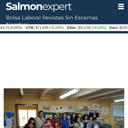
Bolsa Laboral
Revistas
Sin Escamas
Nosotros
9
(0.00%)
UTM:
$71.649
(+0.20%)
Dólar:
$913,86
(+0.25%)
Euro:
$1053,08
(