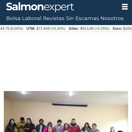
Bolsa Laboral
Revistas
Sin Escamas
Nosotros
0.00%)
UTM:
$71.649
(+0.20%)
Dólar:
$913,86
(+0.25%)
Euro:
$1053,08
(-0