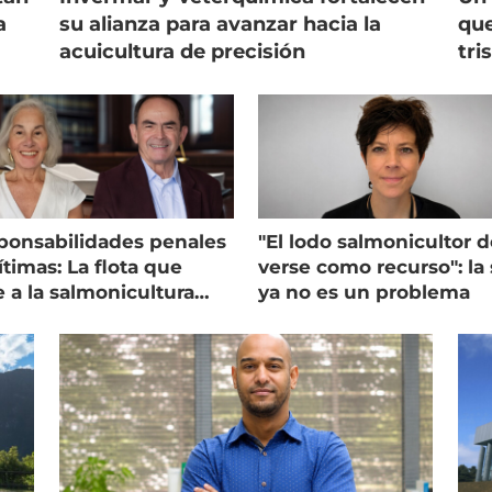
a
su alianza para avanzar hacia la
que
acuicultura de precisión
tri
ponsabilidades penales
"El lodo salmonicultor 
timas: La flota que
verse como recurso": la 
e a la salmonicultura
ya no es un problema
ega su visión