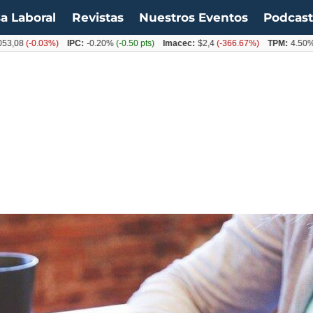
a Laboral
Revistas
Nuestros Eventos
Podcas
(-0.03%)
IPC:
-0.20%
(-0.50 pts)
Imacec:
$2,4
(-366.67%)
TPM:
4.50%
(0.00