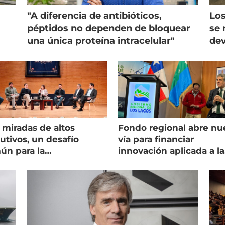
"A diferencia de antibióticos,
Los
péptidos no dependen de bloquear
se 
una única proteína intracelular"
dev
 miradas de altos
Fondo regional abre nu
utivos, un desafío
vía para financiar
ún para la
innovación aplicada a la
onicultura chilena
salmonicultura