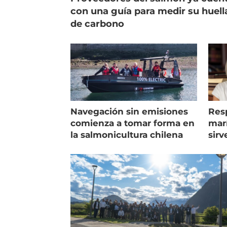
con una guía para medir su huell
de carbono
Navegación sin emisiones
Res
comienza a tomar forma en
marí
la salmonicultura chilena
sirv
entr