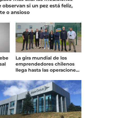
 observan si un pez está feliz,
ste o ansioso
debe
La gira mundial de los
sal
emprendedores chilenos
llega hasta las operaciones
de Mowi en Escocia