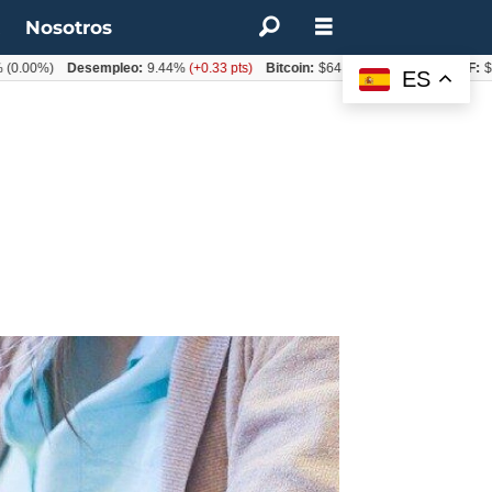
t
Nosotros
%)
Desempleo:
9.44%
(+0.33 pts)
Bitcoin:
$64.600,08
(+2.93%)
UF:
$40.844
ES