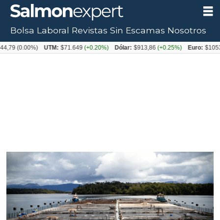
Bolsa Laboral
Revistas
Sin Escamas
Nosotros
0.00%)
UTM:
$71.649
(+0.20%)
Dólar:
$913,86
(+0.25%)
Euro:
$1053,08
(-