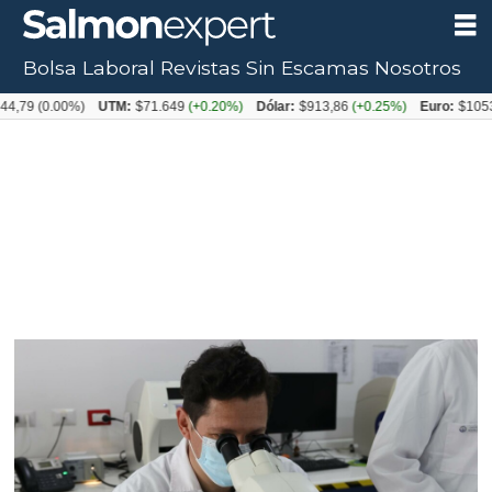
Bolsa Laboral
Revistas
Sin Escamas
Nosotros
0.00%)
UTM:
$71.649
(+0.20%)
Dólar:
$913,86
(+0.25%)
Euro:
$1053,08
(-0