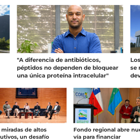
"A diferencia de antibióticos,
Los
péptidos no dependen de bloquear
se 
una única proteína intracelular"
dev
 miradas de altos
Fondo regional abre nu
utivos, un desafío
vía para financiar