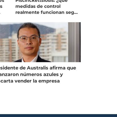
es
Piscirickettsiosis: ¿qué
as
medidas de control
realmente funcionan según
expertos chilenos?
sidente de Australis afirma que
anzaron números azules y
carta vender la empresa