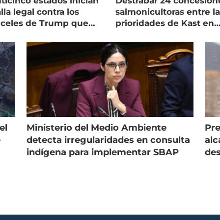
ticinco estados inician
Destrabar 24 concesion
lla legal contra los
salmonicultoras entre l
nceles de Trump que
prioridades de Kast en
pean al salmón
Magallanes
el
Ministerio del Medio Ambiente
Pre
e
detecta irregularidades en consulta
alc
indígena para implementar SBAP
des