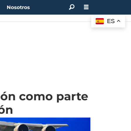
t
Nosotros
ES
ción como parte
món