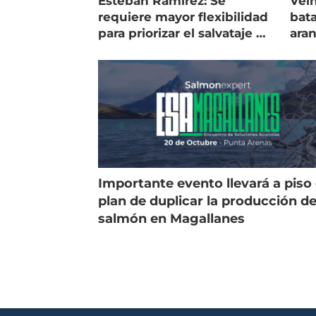
Esteban Ramírez: Se
Vein
requiere mayor flexibilidad
bata
para priorizar el salvataje de
ara
peces
gol
Importante evento llevará a piso 
plan de duplicar la producción d
salmón en Magallanes