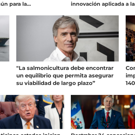
ún para la
innovación aplicada a la
onicultura chilena
salmonicultura
"La salmonicultura debe encontrar
Con
un equilibrio que permita asegurar
imp
su viabilidad de largo plazo”
140