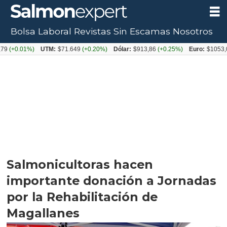
Bolsa Laboral
Revistas
Sin Escamas
Nosotros
1%)
UTM:
$71.649
(+0.20%)
Dólar:
$913,86
(+0.25%)
Euro:
$1053,08
(-0.0
Salmonicultoras hacen
importante donación a Jornadas
por la Rehabilitación de
Magallanes