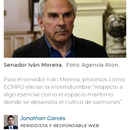
Senador Iván Moreira.
Foto: Agencia Aton.
Para el senador Iván Moreira, procesos como
ECMPO elevan la incertidumbre “respecto a
algo esencial como el espacio marítimo
donde se desarrolla el cultivo de salmones”.
Jonathan
Garcés
PERIODISTA Y RESPONSABLE WEB