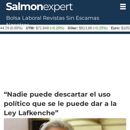
Bolsa Laboral
Revistas
Sin Escamas
Nosotros
(0.00%)
UTM:
$71.649
(+0.20%)
Dólar:
$913,86
(+0.25%)
Euro:
$1053,08
(-
“Nadie puede descartar el uso
político que se le puede dar a la
Ley Lafkenche”