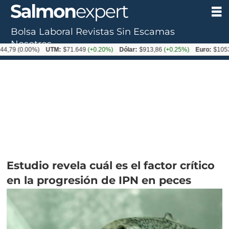
Bolsa Laboral
Revistas
Sin Escamas
Nosotros
0.00%)
UTM:
$71.649
(+0.20%)
Dólar:
$913,86
(+0.25%)
Euro:
$1053,08
(-0
Estudio revela cuál es el factor crítico
en la progresión de IPN en peces