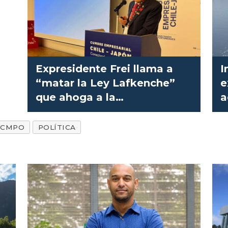
Expresidente Frei llama a
I
“matar la Ley Lafkenche”
e
que ahoga a la
a
salmonicultura
M
ECMPO
POLÍTICA