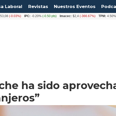
sa Laboral
Revistas
Nuestros Eventos
Podca
-0.03%)
IPC:
-0.20%
(-0.50 pts)
Imacec:
$2,4
(-366.67%)
TPM:
4.50%
(0.00%
nche ha sido aprovech
anjeros”