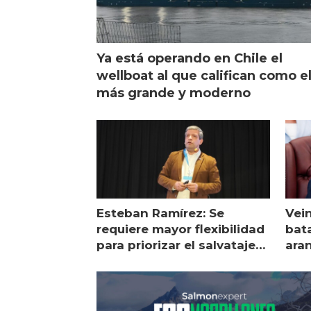
Ya está operando en Chile el
wellboat al que califican como e
más grande y moderno
Esteban Ramírez: Se
Vei
requiere mayor flexibilidad
bata
para priorizar el salvataje
ara
de peces
gol