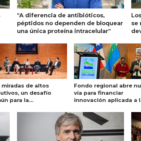
s
"A diferencia de antibióticos,
Los
péptidos no dependen de bloquear
se 
una única proteína intracelular"
dev
 miradas de altos
Fondo regional abre n
utivos, un desafío
vía para financiar
ún para la
innovación aplicada a l
monicultura chilena
salmonicultura