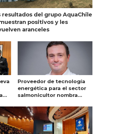
 resultados del grupo AquaChile
muestran positivos y les
uelven aranceles
ueva
Proveedor de tecnología
energética para el sector
a
salmonicultor nombra
managing director en Chile