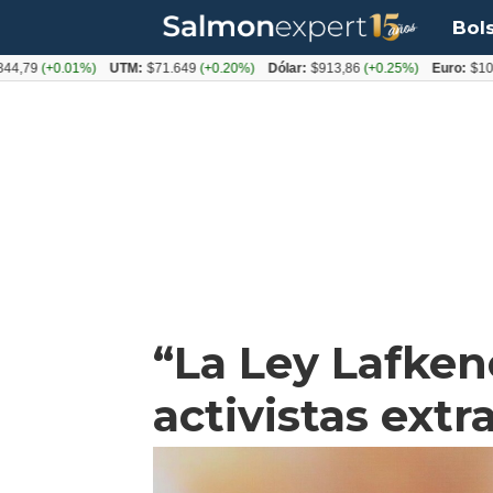
Bol
+0.01%)
UTM:
$71.649
(+0.20%)
Dólar:
$913,86
(+0.25%)
Euro:
$1053,08
(
“La Ley Lafke
activistas extr