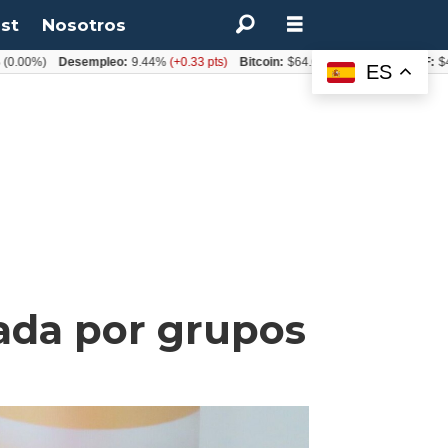
st
Nosotros
)
Desempleo:
9.44%
(+0.33 pts)
Bitcoin:
$64.600,08
(+2.93%)
UF:
$40.844,
ES
ada por grupos