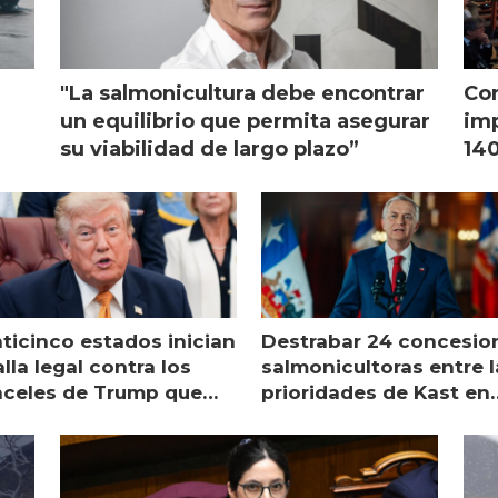
"La salmonicultura debe encontrar
Con
l
un equilibrio que permita asegurar
imp
su viabilidad de largo plazo”
140
nticinco estados inician
Destrabar 24 concesio
lla legal contra los
salmonicultoras entre l
nceles de Trump que
prioridades de Kast en
pean al salmón
Magallanes