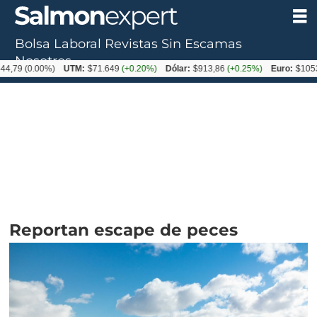
Bolsa Laboral
Revistas
Sin Escamas
Nosotros
0.00%)
UTM:
$71.649
(+0.20%)
Dólar:
$913,86
(+0.25%)
Euro:
$1053,08
(-0
Reportan escape de peces