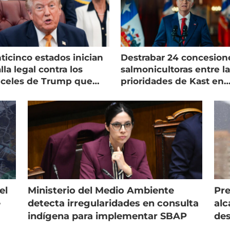
ticinco estados inician
Destrabar 24 concesion
lla legal contra los
salmonicultoras entre l
nceles de Trump que
prioridades de Kast en
pean al salmón
Magallanes
el
Ministerio del Medio Ambiente
Pre
e
detecta irregularidades en consulta
alc
indígena para implementar SBAP
des