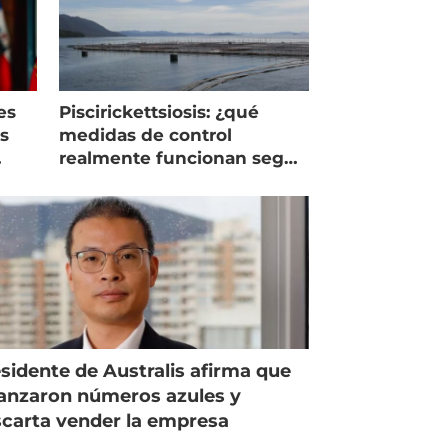
es
Piscirickettsiosis: ¿qué
as
medidas de control
realmente funcionan según
expertos chilenos?
sidente de Australis afirma que
anzaron números azules y
carta vender la empresa