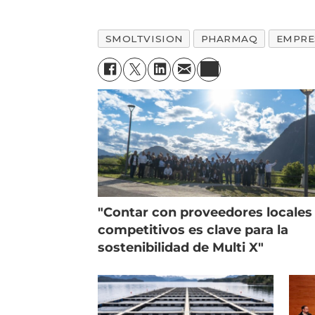
SMOLTVISION
PHARMAQ
EMPRE
"Contar con proveedores locales
competitivos es clave para la
sostenibilidad de Multi X"