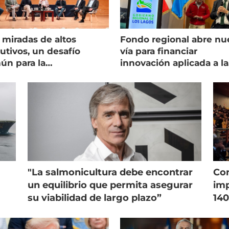
 miradas de altos
Fondo regional abre nu
utivos, un desafío
vía para financiar
ún para la
innovación aplicada a la
onicultura chilena
salmonicultura
"La salmonicultura debe encontrar
Con
un equilibrio que permita asegurar
imp
su viabilidad de largo plazo”
140