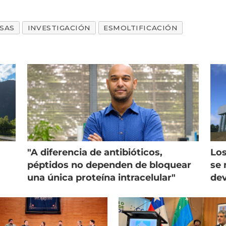
SAS
INVESTIGACIÓN
ESMOLTIFICACIÓN
"A diferencia de antibióticos,
Los
péptidos no dependen de bloquear
se 
una única proteína intracelular"
dev