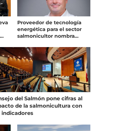
eva
Proveedor de tecnología
energética para el sector
salmonicultor nombra
managing director en Chile
sejo del Salmón pone cifras al
acto de la salmonicultura con
 indicadores