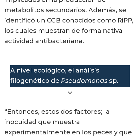
metabolitos secundarios. Además, se
identificó un CGB conocidos como RiPP,
los cuales muestran de forma nativa
actividad antibacteriana.
A nivel ecológico, el análisis
filogenético de
Pseudomonas
sp.
RGM2144 muestra que es una nueva
especie en el género
Pseudomonas
,
“Entonces, estos dos factores; la
cercana a otras especies de
inocuidad que muestra
Pseudomonas colectadas de
experimentalmente en los peces y que
ambientes similares a los cuales