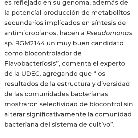
es reflejado en su genoma, además de
Pseudomonas
sp. RGM2144 fue
la potencial producción de metabolitos
colectada (Antártica). De este modo,
secundarios implicados en síntesis de
esta nueva cepa es cercana a
P.
antimicrobianos, hacen a
Pseudomonas
prosekii
LMG 26867 (isla James Ross
sp. RGM2144 un muy buen candidato
cerca de la península antártica),
como biocontrolador de
Pseudomonas
sp. In5 (Sur de
Flavobacteriosis”, comenta el experto
Groenlandia),
Pseudomonas
sp.
de la UDEC, agregando que “los
MPC6 (Antárctica) y
P.
resultados de la estructura y diversidad
frederiksbergensis
LMG19851
de las comunidades bacterianas
(Himalayas).
mostraron selectividad de biocontrol sin
alterar significativamente la comunidad
bacteriana del sistema de cultivo”.