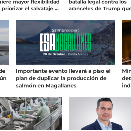
iere mayor flexibilidad
batalla legal contra los
 priorizar el salvataje de
aranceles de Trump qu
es
golpean al salmón
de
Importante evento llevará a piso el
Min
gún
plan de duplicar la producción de
det
salmón en Magallanes
ind