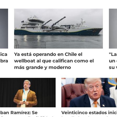
ica
Ya está operando en Chile el
"La
mbra
wellboat al que califican como el
un 
más grande y moderno
su 
eban Ramírez: Se
Veinticinco estados inic