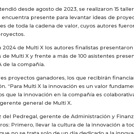
ndió desde agosto de 2023, se realizaron 15 tallere
e encuentra presente para levantar ideas de proyec
s de toda la cadena de valor, cuyos autores fueron
proyectos.
 2024 de Multi X los autores finalistas presentar
de Multi X y frente a más de 100 asistentes presenc
A de la compañía.
tres proyectos ganadores, los que recibirán finan
ón. “Para Multi X la innovación es un valor fundame
 que la innovación en la compañía es colaborativa,
 gerente general de Multi X.
z del Pedregal, gerente de Administración y Finan
os: Primero, llevar la cultura de la innovación a to
ue no se trata solo de un día dedicado a la innovac