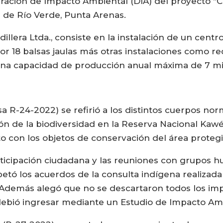
aración de Impacto Ambiental (DIA) del proyecto 
 de Río Verde, Punta Arenas.
ordillera Ltda., consiste en la instalación de un cen
or 18 balsas jaulas más otras instalaciones como re
una capacidad de producción anual máxima de 7 mil
sa R-24-2022) se refirió a los distintos cuerpos nor
n de la biodiversidad en la Reserva Nacional Kawésq
to con los objetos de conservación del área protegi
ticipación ciudadana y las reuniones con grupos h
etó los acuerdos de la consulta indígena realizada
. Además alegó que no se descartaron todos los impa
 debió ingresar mediante un Estudio de Impacto Amb