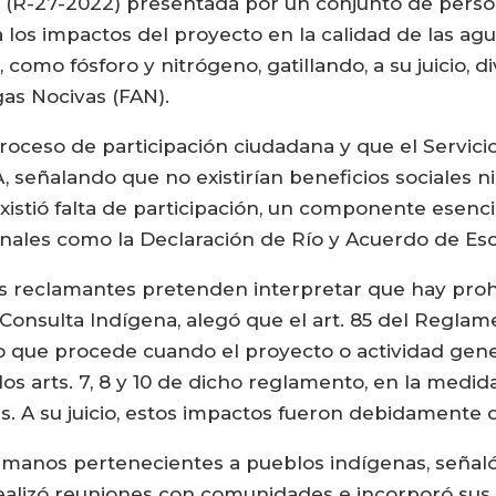
 (R-27-2022) presentada por un conjunto de person
 a los impactos del proyecto en la calidad de las agu
, como fósforo y nitrógeno, gatillando, a su juicio, 
as Nocivas (FAN).
proceso de participación ciudadana y que el Servic
, señalando que no existirían beneficios sociales n
existió falta de participación, un componente esenc
onales como la Declaración de Río y Acuerdo de Esc
os reclamantes pretenden interpretar que hay prohi
a Consulta Indígena, alegó que el art. 85 del Regla
o que procede cuando el proyecto o actividad gene
 los arts. 7, 8 y 10 de dicho reglamento, en la med
. A su juicio, estos impactos fueron debidamente 
manos pertenecientes a pueblos indígenas, señaló
realizó reuniones con comunidades e incorporó sus 