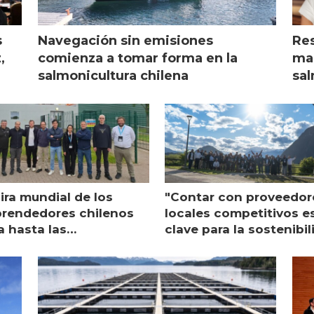
s
Navegación sin emisiones
Res
,
comienza a tomar forma en la
mar
salmonicultura chilena
sal
ira mundial de los
"Contar con proveedor
rendedores chilenos
locales competitivos e
a hasta las
clave para la sostenibi
raciones de Mowi en
de Multi X"
ocia