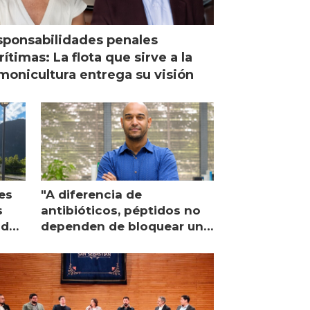
ponsabilidades penales
ítimas: La flota que sirve a la
monicultura entrega su visión
es
"A diferencia de
s
antibióticos, péptidos no
lidad
dependen de bloquear una
única proteína intracelular"