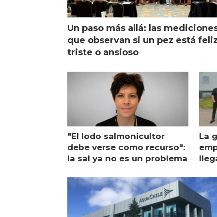
Un paso más allá: las medicione
que observan si un pez está feliz
triste o ansioso
"El lodo salmonicultor
La g
debe verse como recurso":
emp
la sal ya no es un problema
lleg
ope
Esc