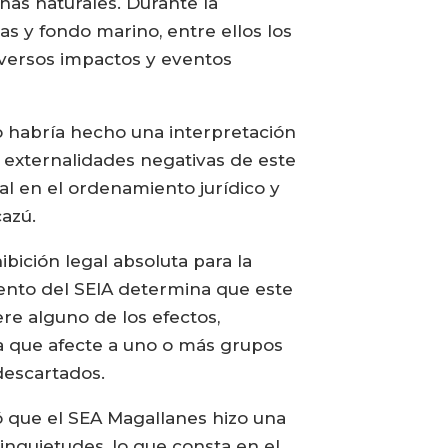
as naturales. Durante la
as y fondo marino, entre ellos los
diversos impactos y eventos
io habría hecho una interpretación
i externalidades negativas de este
ial en el ordenamiento jurídico y
azú.
bición legal absoluta para la
mento del SEIA determina que este
re alguno de los efectos,
ida que afecte a uno o más grupos
descartados.
 que el SEA Magallanes hizo una
inquietudes, lo que consta en el