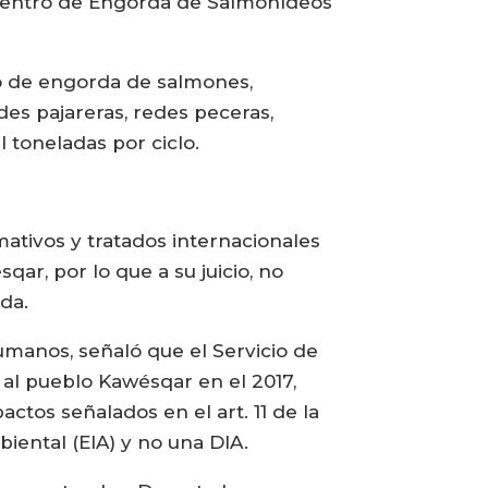
“Centro de Engorda de Salmonídeos
tro de engorda de salmones,
des pajareras, redes peceras,
 toneladas por ciclo.
mativos y tratados internacionales
ar, por lo que a su juicio, no
da.
umanos, señaló que el Servicio de
 al pueblo Kawésqar en el 2017,
ctos señalados en el art. 11 de la
iental (EIA) y no una DIA.