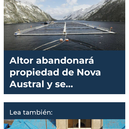
Altor abandonará
propiedad de Nova
Austral y se
reestructurará a la
empresa
Lea también: