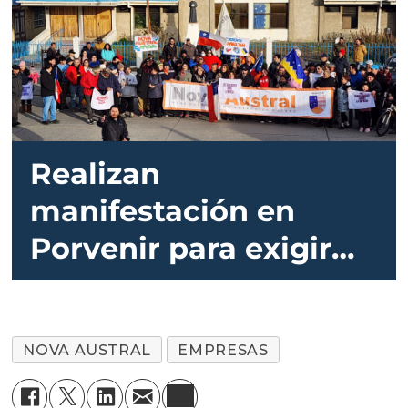
Realizan
manifestación en
Porvenir para exigir
protección a empleos
que genera Nova
NOVA AUSTRAL
EMPRESAS
Austral