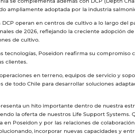
pañía se complementa además con DCP (Depth Char
sido ampliamente adoptada por la industria salmonic
DCP operan en centros de cultivo a lo largo del pa
finales de 2026, reflejando la creciente adopción d
ones de cultivo.
as tecnologías, Poseidon reafirma su compromiso co
 clientes.
peraciones en terreno, equipos de servicio y sopo
 de todo Chile para desarrollar soluciones adaptad
presenta un hito importante dentro de nuestra estr
ciendo la oferta de nuestros Life Support Systems
da en Poseidon y por las relaciones de colaboració
olucionando, incorporar nuevas capacidades y ent