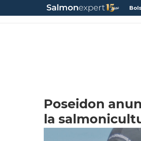
Bol
Poseidon anunc
la salmonicult