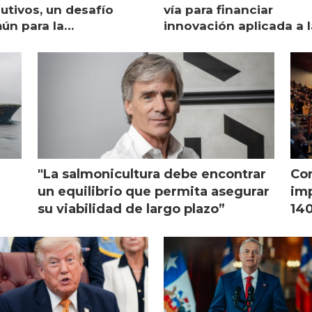
utivos, un desafío
vía para financiar
ún para la
innovación aplicada a l
monicultura chilena
salmonicultura
"La salmonicultura debe encontrar
Con
l
un equilibrio que permita asegurar
imp
su viabilidad de largo plazo”
140