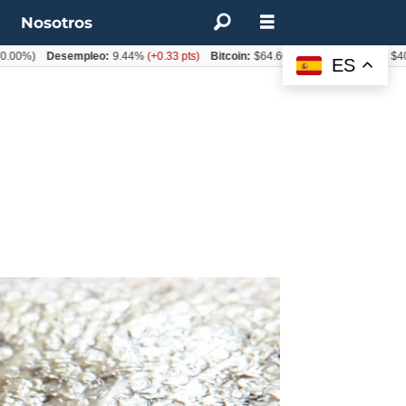
t
Nosotros
Desempleo:
9.44%
(+0.33 pts)
Bitcoin:
$64.600,08
(+2.93%)
UF:
$40.844,7
ES