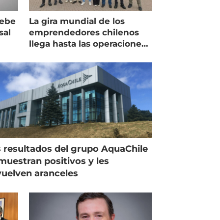
debe
La gira mundial de los
sal
emprendedores chilenos
llega hasta las operaciones
de Mowi en Escocia
 resultados del grupo AquaChile
muestran positivos y les
uelven aranceles