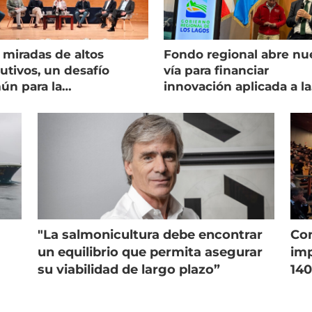
 miradas de altos
Fondo regional abre nu
utivos, un desafío
vía para financiar
ún para la
innovación aplicada a la
onicultura chilena
salmonicultura
"La salmonicultura debe encontrar
Con
un equilibrio que permita asegurar
imp
su viabilidad de largo plazo”
140