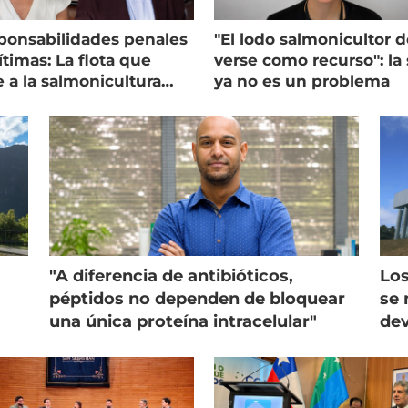
ponsabilidades penales
"El lodo salmonicultor 
timas: La flota que
verse como recurso": la 
e a la salmonicultura
ya no es un problema
ega su visión
"A diferencia de antibióticos,
Los
péptidos no dependen de bloquear
se 
una única proteína intracelular"
dev