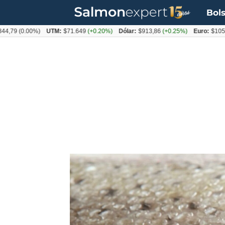
Bols
(0.00%)
UTM:
$71.649
(+0.20%)
Dólar:
$913,86
(+0.25%)
Euro:
$1053,08
(-