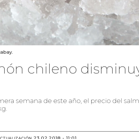
xabay.
món chileno disminuy
imera semana de este año, el precio del sal
kg.
23.02.2018 - 11:01
ACTUALIZACIÓN