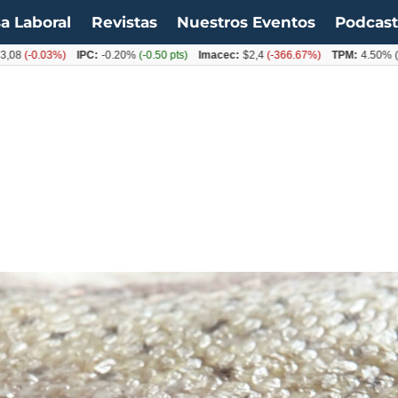
a Laboral
Revistas
Nuestros Eventos
Podcas
0.03%)
IPC:
-0.20%
(-0.50 pts)
Imacec:
$2,4
(-366.67%)
TPM:
4.50%
(0.00%)