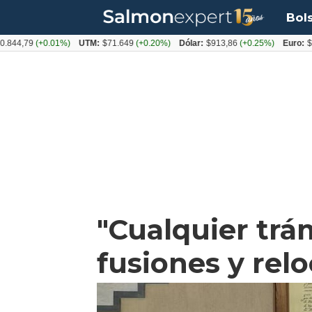
Bol
,79
(+0.01%)
UTM:
$71.649
(+0.20%)
Dólar:
$913,86
(+0.25%)
Euro:
$1053,
"Cualquier trá
fusiones y rel