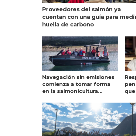
Proveedores del salmón ya
cuentan con una guía para medi
huella de carbono
Navegación sin emisiones
Res
comienza a tomar forma
pena
en la salmonicultura
que 
chilena
sal
visi