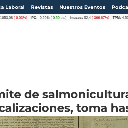
sa Laboral
Revistas
Nuestros Eventos
Podca
08
(-0.03%)
IPC:
-0.20%
(-0.50 pts)
Imacec:
$2,4
(-366.67%)
TPM:
4.50%
(0.
mite de salmonicultura
ocalizaciones, toma ha