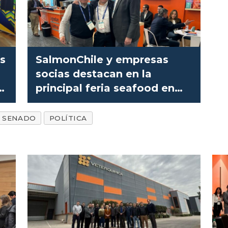
os
SalmonChile y empresas
socias destacan en la
el
principal feria seafood en
Estados Unidos
SENADO
POLÍTICA