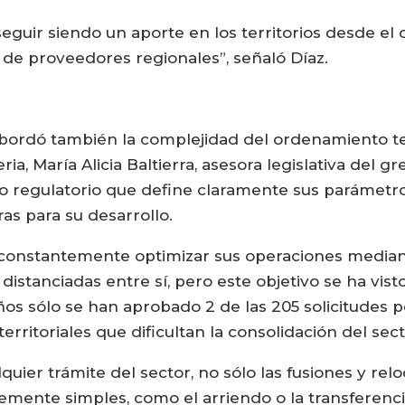
guir siendo un aporte en los territorios desde el 
o de proveedores regionales”, señaló Díaz.
abordó también la complejidad del ordenamiento terr
a, María Alicia Baltierra, asesora legislativa del gr
o regulatorio que define claramente sus parámetr
ras para su desarrollo.
 constantemente optimizar sus operaciones median
stanciadas entre sí, pero este objetivo se ha visto 
años sólo se han aprobado 2 de las 205 solicitudes
territoriales que dificultan la consolidación del sect
quier trámite del sector, no sólo las fusiones y re
temente simples, como el arriendo o la transferen