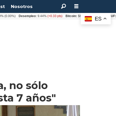
st
Nosotros
00%)
Desempleo:
9.44%
(+0.33 pts)
Bitcoin:
$64.600,08
(+2.93%)
UF:
$40.
ES
, no sólo
sta 7 años"