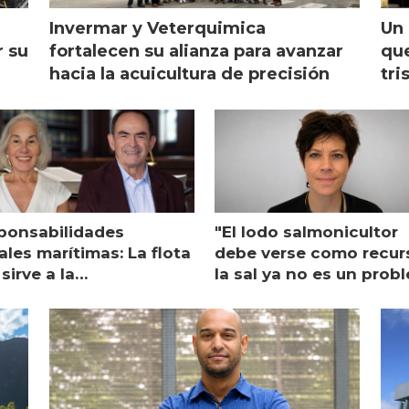
Invermar y Veterquimica
Un 
r su
fortalecen su alianza para avanzar
que
hacia la acuicultura de precisión
tri
ponsabilidades
"El lodo salmonicultor
les marítimas: La flota
debe verse como recur
sirve a la
la sal ya no es un prob
monicultura entrega su
ón