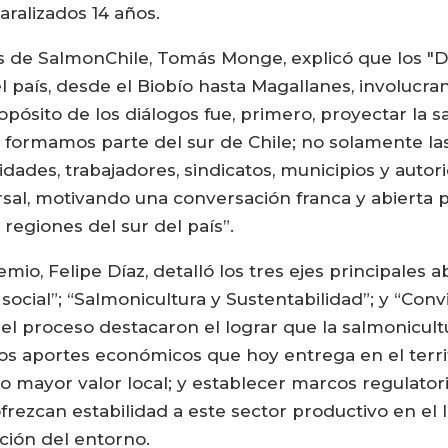
aralizados 14 años.
 de SalmonChile, Tomás Monge, explicó que los "Di
l país, desde el Biobío hasta Magallanes, involucr
opósito de los diálogos fue, primero, proyectar la s
formamos parte del sur de Chile; no solamente las
ades, trabajadores, sindicatos, municipios y autori
sal, motivando una conversación franca y abierta 
 regiones del sur del país”.
io, Felipe Díaz, detalló los tres ejes principales 
ocial”; “Salmonicultura y Sustentabilidad”; y “Conv
 del proceso destacaron el lograr que la salmonicul
os aportes económicos que hoy entrega en el terri
mayor valor local; y establecer marcos regulatori
rezcan estabilidad a este sector productivo en el l
ción del entorno.