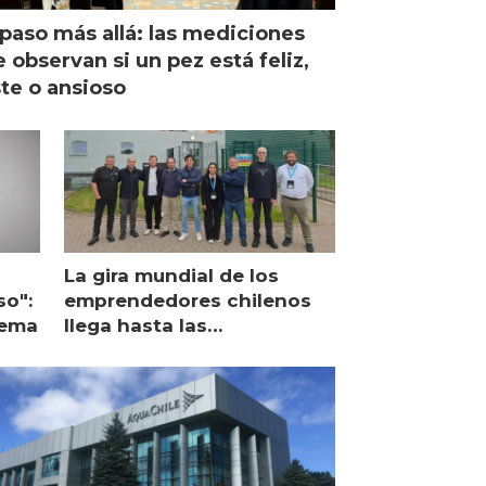
paso más allá: las mediciones
 observan si un pez está feliz,
ste o ansioso
La gira mundial de los
so":
emprendedores chilenos
lema
llega hasta las
operaciones de Mowi en
Escocia