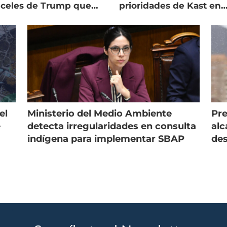
nceles de Trump que
prioridades de Kast en
pean al salmón
Magallanes
el
Ministerio del Medio Ambiente
Pre
e
detecta irregularidades en consulta
alc
indígena para implementar SBAP
des