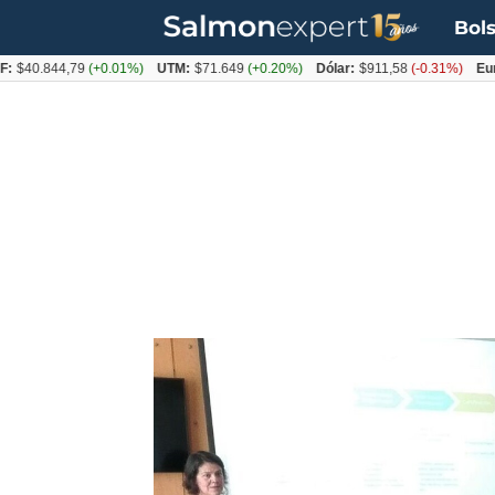
Bols
.844,79
(+0.01%)
UTM:
$71.649
(+0.20%)
Dólar:
$911,58
(-0.31%)
Euro:
$1