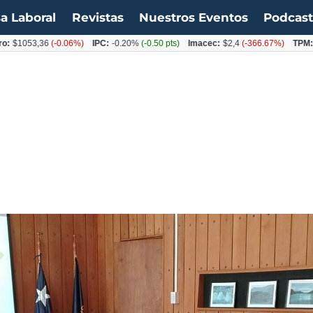
a Laboral
Revistas
Nuestros Eventos
Podcas
053,36
(-0.06%)
IPC:
-0.20%
(-0.50 pts)
Imacec:
$2,4
(-366.67%)
TPM:
4.50