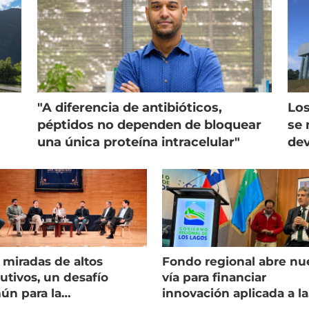
"A diferencia de antibióticos,
Los
péptidos no dependen de bloquear
se 
una única proteína intracelular"
dev
 miradas de altos
Fondo regional abre nu
utivos, un desafío
vía para financiar
ún para la
innovación aplicada a la
onicultura chilena
salmonicultura