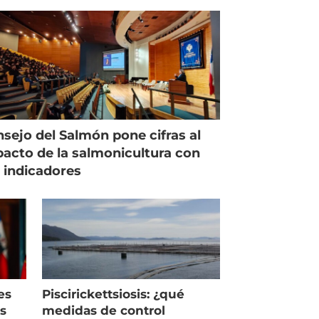
sejo del Salmón pone cifras al
acto de la salmonicultura con
 indicadores
es
Piscirickettsiosis: ¿qué
as
medidas de control